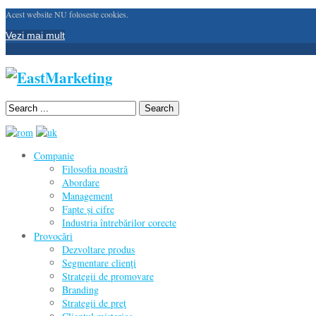
Acest website NU foloseste cookies.
Vezi mai mult
Search
Companie
Filosofia noastră
Abordare
Management
Fapte și cifre
Industria întrebărilor corecte
Provocări
Dezvoltare produs
Segmentare clienţi
Strategii de promovare
Branding
Strategii de preţ