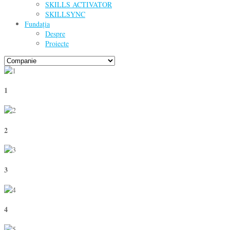
SKILLS ACTIVATOR
SKILLSYNC
Fundația
Despre
Proiecte
1
2
3
4