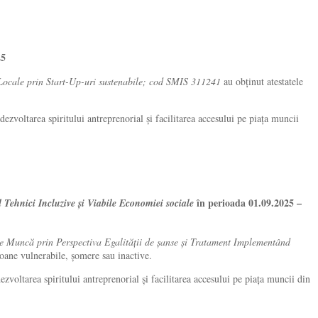
25
cale prin Start-Up-uri sustenabile; cod SMIS 311241
au obținut atestatele
zvoltarea spiritului antreprenorial și facilitarea accesului pe piața muncii
în perioada 01.09.2025 –
ehnici Incluzive și Viabile Economiei sociale
ncă prin Perspectiva Egalității de șanse și Tratament Implementând
soane vulnerabile, șomere sau inactive.
voltarea spiritului antreprenorial și facilitarea accesului pe piața muncii din