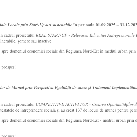
în perioada 01.09.2025 – 31.12.20
le Locale prin Start-Up-uri sustenabile
in cadrul proiectului
REAL START-UP - Relevarea Educației Antreprenoriale Lo
lnerabile, șomere sau inactive.
tat spre domeniul economiei sociale din Regiunea Nord-Est în mediul urban prin de
i prosper!
e Muncă prin Perspectiva Egalității de șanse și Tratament Implementând T
in cadrul proiectului
COMPETITIVE ACTIVATOR - Crearea Oportunităților de Mu
atestatele de întreprindere socială și au creat 137 de locuri de muncă pentru per
at spre domeniul economiei sociale din Regiunea Nord-Est - mediul urban prin dez
i prosper!