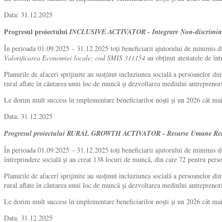
Data: 31.12.2025
Progresul proiectului
INCLUSIVE ACTIVATOR - Integrare Non-discriminator
În perioada 01.09.2025 – 31.12.2025 toți beneficiarii ajutorului de minimis d
Valorificarea Economiei locale; cod SMIS 311154
au obținut atestatele de în
Planurile de afaceri sprijinite au susținut incluziunea socială a persoanelor d
rural aflate în căutarea unui loc de muncă și dezvoltarea mediului antreprenori
Le dorim mult success în implementare beneficiarilor noști și un 2026 cât ma
Data: 31.12.2025
Progresul proiectului RURAL GROWTH ACTIVATOR - Resurse Umane Reinteg
În perioada 01.09.2025 – 31.12.2025 toți beneficiarii ajutorului de minimis 
întreprindere socială și au creat 138 locuri de muncă, din care 72 pentru pers
Planurile de afaceri sprijinite au susținut incluziunea socială a persoanelor d
rural aflate în căutarea unui loc de muncă și dezvoltarea mediului antreprenori
Le dorim mult success în implementare beneficiarilor noști și un 2026 cât ma
Data: 31.12.2025