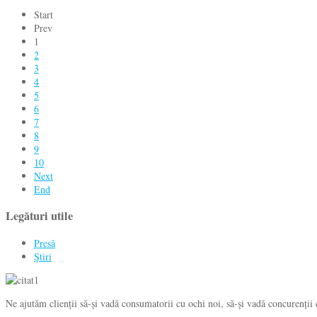
Start
Prev
1
2
3
4
5
6
7
8
9
10
Next
End
Legături utile
Presă
Ştiri
Ne ajutăm clienții să-și vadă consumatorii cu ochi noi, să-și vadă concurenții c