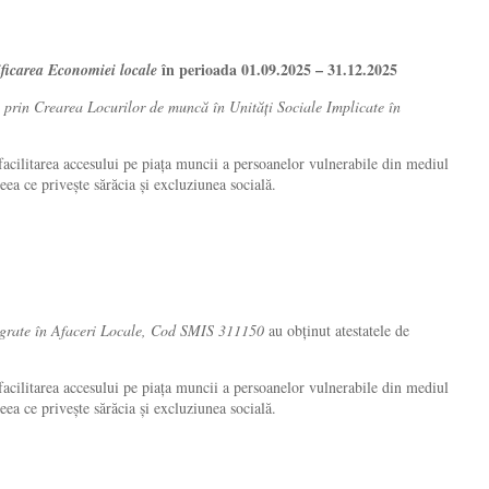
în perioada 01.09.2025 – 31.12.2025
ficarea Economiei locale
in Crearea Locurilor de muncă în Unități Sociale Implicate în
 facilitarea accesului pe piața muncii a persoanelor vulnerabile din mediul
eea ce privește sărăcia și excluziunea socială.
te în Afaceri Locale, Cod SMIS 311150
au obținut atestatele de
 facilitarea accesului pe piața muncii a persoanelor vulnerabile din mediul
ea ce privește sărăcia și excluziunea socială.