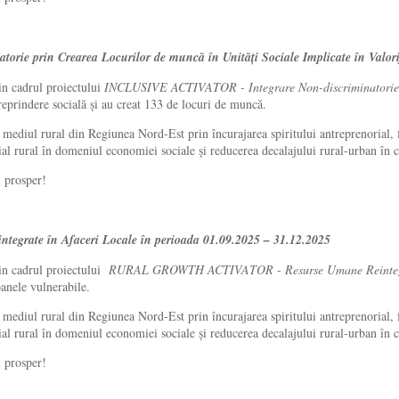
ie prin Crearea Locurilor de muncă în Unități Sociale Implicate în Valori
in cadrul proiectului
INCLUSIVE ACTIVATOR - Integrare Non-discriminatorie pr
treprindere socială și au creat 133 de locuri de muncă.
in mediul rural din Regiunea Nord-Est prin încurajarea spiritului antreprenorial,
al rural în domeniul economiei sociale și reducerea decalajului rural-urban în c
i prosper!
rate în Afaceri Locale în perioada 01.09.2025 – 31.12.2025
din cadrul proiectului
RURAL GROWTH ACTIVATOR - Resurse Umane Reintegra
oanele vulnerabile.
in mediul rural din Regiunea Nord-Est prin încurajarea spiritului antreprenorial,
al rural în domeniul economiei sociale și reducerea decalajului rural-urban în ce
i prosper!