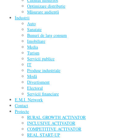
Clientul misterios
Optimizare distribuţie
Măsurare audienţă
Industrii
Auto
Sanatate
Bunuri de larg consum
Imobiliare
Media
Turism
Servicii publice
IT
Produse industriale
Modă
Divertisment
Electoral
Servicii financiare
E.M.I. Network
Contact
Proiecte
RURAL GROWTH ACTIVATOR
INCLUSIVE ACTIVATOR
COMPETITIVE ACTIVATOR
REAL START-UP