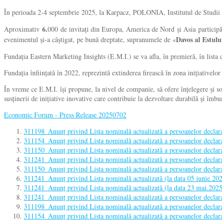
În perioada 2-4 septembrie 2025, la Karpacz, POLONIA, Institutul de Studii 
6.
Aproximativ
000 de invitați din Europa, America de Nord și Asia participă în
Davos al Estulu
evenimentul și-a câștigat, pe bună dreptate, supranumele de «
Fundația Eastern Marketing Insights (E.M.I.) se va afla, în premieră, în lista d
Fundația înființată în 2022, reprezintă extinderea firească în zona inițiativelo
În vreme ce E.M.I. își propune, la nivel de companie, să ofere înțelegere și so
susținerii de inițiative inovative care contribuie la dezvoltare durabilă și îmbu
Economic Forum - Press Release 20250702
311198_Anunț privind Lista nominală actualizată a persoanelor declarat
311154_Anunț privind Lista nominală actualizată a persoanelor declarat
311150_Anunț privind Lista nominală actualizată a persoanelor declarat
311241_Anunț privind Lista nominală actualizată a persoanelor declarat
311150_Anunț privind Lista nominală actualizată a persoanelor declarat
311241_Anunț privind Lista nominală actualizată (la data 05 iunie 2025
311241_Anunț privind Lista nominală actualizată (la data 23 mai.2025) 
311241_Anunț privind Lista nominală actualizată a persoanelor declarat
311198_Anunț privind Lista nominală actualizată a persoanelor declarat
311154_Anunț privind Lista nominală actualizată a persoanelor declarat