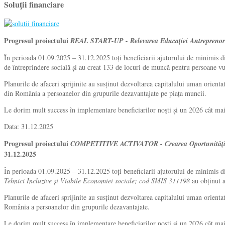
Soluţii financiare
Progresul proiectului
REAL START-UP - Relevarea Educației Antreprenoria
În perioada 01.09.2025 – 31.12.2025 toți beneficiarii ajutorului de minimis d
de întreprindere socială și au creat 133 de locuri de muncă pentru persoane vu
Planurile de afaceri sprijinite au susținut dezvoltarea capitalului uman orien
din România a persoanelor din grupurile dezavantajate pe piața muncii.
Le dorim mult success în implementare beneficiarilor noști și un 2026 cât ma
Data: 31.12.2025
Progresul proiectului
COMPETITIVE ACTIVATOR - Crearea Oportunităților d
31.12.2025
În perioada 01.09.2025 – 31.12.2025 toți beneficiarii ajutorului de minimis d
Tehnici Incluzive și Viabile Economiei sociale; cod SMIS 311198
au obținut 
Planurile de afaceri sprijinite au susținut dezvoltarea capitalului uman orient
România a persoanelor din grupurile dezavantajate.
Le dorim mult success în implementare beneficiarilor noști și un 2026 cât ma