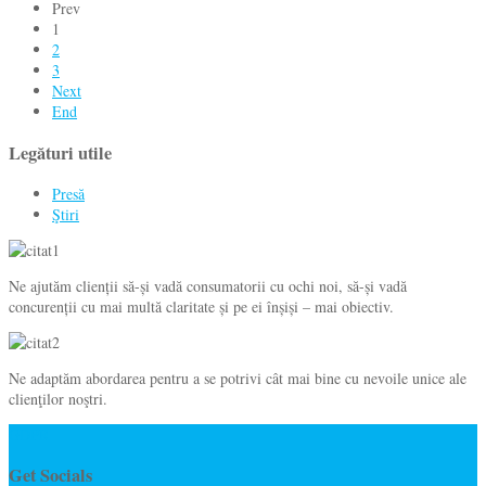
Prev
1
2
3
Next
End
Legături utile
Presă
Ştiri
Ne ajutăm clienții să-și vadă consumatorii cu ochi noi, să-și vadă
concurenții cu mai multă claritate și pe ei înșiși – mai obiectiv.
Ne adaptăm abordarea pentru a se potrivi cât mai bine cu nevoile unice ale
clienţilor noştri.
GDPR
Get Socials