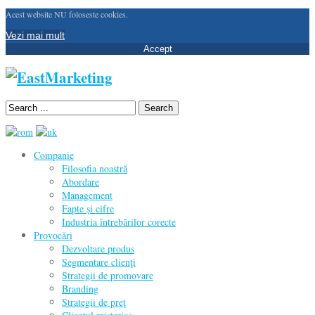
Acest website NU foloseste cookies.
Vezi mai mult
Accept
Search
Companie
Filosofia noastră
Abordare
Management
Fapte și cifre
Industria întrebărilor corecte
Provocări
Dezvoltare produs
Segmentare clienţi
Strategii de promovare
Branding
Strategii de preţ