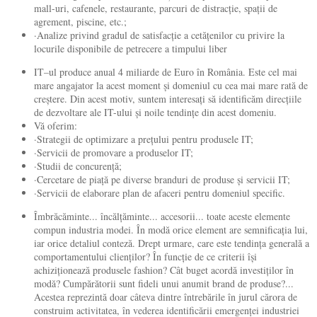
mall-uri, cafenele, restaurante, parcuri de distracție, spații de
agrement, piscine, etc.;
·Analize privind gradul de satisfacție a cetățenilor cu privire la
locurile disponibile de petrecere a timpului liber
IT–ul produce anual 4 miliarde de Euro în România. Este cel mai
mare angajator la acest moment și domeniul cu cea mai mare rată de
creștere. Din acest motiv, suntem interesați să identificăm direcțiile
de dezvoltare ale IT-ului și noile tendințe din acest domeniu.
Vă oferim:
·Strategii de optimizare a prețului pentru produsele IT;
·Servicii de promovare a produselor IT;
·Studii de concurență;
·Cercetare de piață pe diverse branduri de produse și servicii IT;
·Servicii de elaborare plan de afaceri pentru domeniul specific.
Îmbrăcăminte... încălțăminte... accesorii... toate aceste elemente
compun industria modei. În modă orice element are semnificația lui,
iar orice detaliul conteză. Drept urmare, care este tendința generală a
comportamentului clienților? În funcție de ce criterii își
achiziționează produsele fashion? Cât buget acordă investiților în
modă? Cumpărătorii sunt fideli unui anumit brand de produse?...
Acestea reprezintă doar câteva dintre întrebările în jurul cărora de
construim activitatea, în vederea identificării emergenței industriei