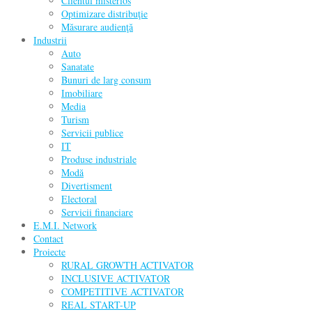
Clientul misterios
Optimizare distribuţie
Măsurare audienţă
Industrii
Auto
Sanatate
Bunuri de larg consum
Imobiliare
Media
Turism
Servicii publice
IT
Produse industriale
Modă
Divertisment
Electoral
Servicii financiare
E.M.I. Network
Contact
Proiecte
RURAL GROWTH ACTIVATOR
INCLUSIVE ACTIVATOR
COMPETITIVE ACTIVATOR
REAL START-UP