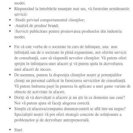
modei.
Răspunzând la întrebările enunțate mai sus, vă furnizăm următoarele
servicii:
·Studii privind comportamentul clienților;
·Analiză de produs/ brand;
·Servicii publicitare pentru promovarea produselor din industria
modei.
Fie că este vorba de o societate în curs de înființare, una nou
înființată sau de o societate în plină expansiune, noi oferim servicii
de consultanță, care să răspundă nevoilor clienților. Vă putem oferi
sprijin în înființarea unei afaceri și vă putem ajuta în dezvoltarea
unei afaceri de succes.
De asemnea, punem la dispoziția clienților noștri și potențialilor
clienți un personal calificat în furnizarea serviciilor de consultanță.
Vă putem îndruma pașii în punerea în aplicare a unei game variate de
obiecte de activitate în afaceri.
Doriți să vă dezvolțati o afacere și nu știi în ce domeniu sau cum?
Noi vă putem ajuta să faceți alegerea corectă.
Simțiti că afacerea/compania dumneavoastră se află într-un impas?
Specialiștii noștri vă pot oferi strategii concrete de soluționare a
problemelor și de dezvoltare antreprenorială.
Start