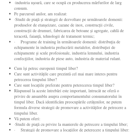
·industria ușoară, care se ocupă cu producerea mărfurilor de larg
consum.
Pe parcursul anilor, am realizat:
·Studii de piață și strategii de dezvoltare pe următoarele domenii:
produselor de etanșeizare, cazane de inox, construcții civile,
construcții de drumuri, fabricarea de betoane și agregate, cahlă de
teracotă, faianță, tehnologii de tratament termic;
· Programe de training în următoarele domenii: distribuţia de
echipamente în industria prelucrării metalelor, distribuţiei de
echipamente şi scule profesionale, industria lemnului, industria
confecţiilor, industria de piese auto, industria de material rulant.
Cum își petrec europenii timpul liber?
Care sunt activitățile care prezintă cel mai mare interes pentru
petrecerea timpului liber?
Care sunt locațiile preferate pentru peterecerea timpul liber?
Răspunsul la aceste întrebări este important, întrucât ne oferă o
privire de ansamblu asupra comportamentului consumatorului în
timpul liber. Dacă identificăm preocupările cetățenilor, ne putem
formula diverse strategii de promovare a activităților de petrecere a
timpului liber.
Vă putem oferi:
·Studii de piață cu privire la manierele de petrecere a timpului liber;
· Strategii de promovare a locațiilor de peterecere a timpului liber: